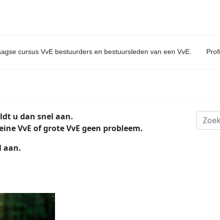
aagse cursus VvE bestuurders en bestuursleden van een VvE.
Prof
ldt u dan snel aan.
Zoeke
leine VvE of grote VvE geen probleem.
l aan.