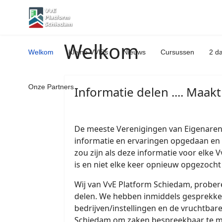
Welkom
Welkom
Kleine VVE's
Nieuws
Cursussen
2 d
Onze Partners
Informatie delen .... Maak
De meeste Verenigingen van Eigenaren 
informatie en ervaringen opgedaan en 
zou zijn als deze informatie voor elke
is en niet elke keer opnieuw opgezocht
Wij van VvE Platform Schiedam, probere
delen. We hebben inmiddels gesprekk
bedrijven/instellingen en de vruchtba
Schiedam om zaken bespreekbaar te 