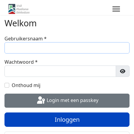
Welkom
Gebruikersnaam
*
Wachtwoord
*
Toon
Onthoud mij
Login met een passkey
Inloggen