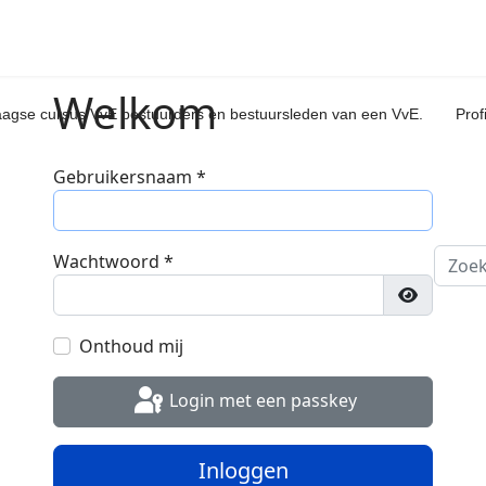
Welkom
aagse cursus VvE bestuurders en bestuursleden van een VvE.
Prof
Gebruikersnaam
*
Zoeke
Wachtwoord
*
Toon wa
Onthoud mij
Login met een passkey
Inloggen